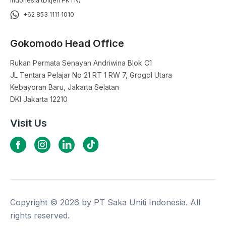
Indonesia (Ditjen PKTN)
+62 853 1111 1010
Gokomodo Head Office
Rukan Permata Senayan Andriwina Blok C1

JL Tentara Pelajar No 21 RT 1 RW 7, Grogol Utara

Kebayoran Baru, Jakarta Selatan

DKI Jakarta 12210
Visit Us
Copyright ©
2026
by PT Saka Uniti Indonesia. All
rights reserved.