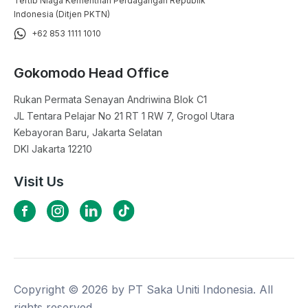
Tertib Niaga Kementrian Perdagangan Republik
Indonesia (Ditjen PKTN)
+62 853 1111 1010
Gokomodo Head Office
Rukan Permata Senayan Andriwina Blok C1

JL Tentara Pelajar No 21 RT 1 RW 7, Grogol Utara

Kebayoran Baru, Jakarta Selatan

DKI Jakarta 12210
Visit Us
Copyright ©
2026
by PT Saka Uniti Indonesia. All
rights reserved.